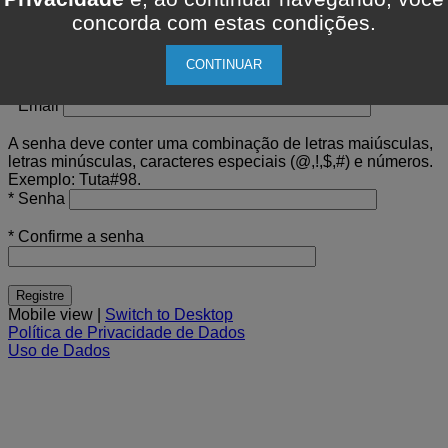
Fone Fixo:
Fone
concorda com estas condições.
Cel:
RG Nº
CPF Nº
CONTINUAR
⇑ ⇑ ⇑ ⇑ Somente Números
* Email
A senha deve conter uma combinação de letras maiúsculas,
letras minúsculas, caracteres especiais (@,!,$,#) e números.
Exemplo: Tuta#98.
* Senha
* Confirme a senha
Mobile view |
Switch to Desktop
Política de Privacidade de Dados
Uso de Dados