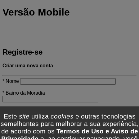
Versão Mobile
Registre-se
Criar uma nova conta
* Nome
* Bairro da Moradia
Distrito/Regional:
Este
site
utiliza
cookies
e outras tecnologias
* Genero:
- * Faixa Etária:
semelhantes para melhorar a sua experiência,
- * Escolaridade:
de acordo com os
Termos de Uso e Aviso de
Privacidade
e, ao continuar navegando, você